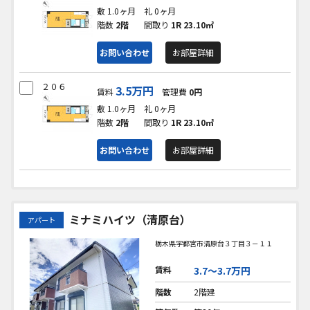
敷 1.0ヶ月
礼 0ヶ月
階数
2階
間取り
1R
23.10㎡
お問い合わせ
お部屋詳細
２０６
3.5万円
賃料
管理費
0円
敷 1.0ヶ月
礼 0ヶ月
階数
2階
間取り
1R
23.10㎡
お問い合わせ
お部屋詳細
ミナミハイツ（清原台）
アパート
栃木県宇都宮市清原台３丁目３－１１
賃料
3.7〜3.7万円
階数
2階建