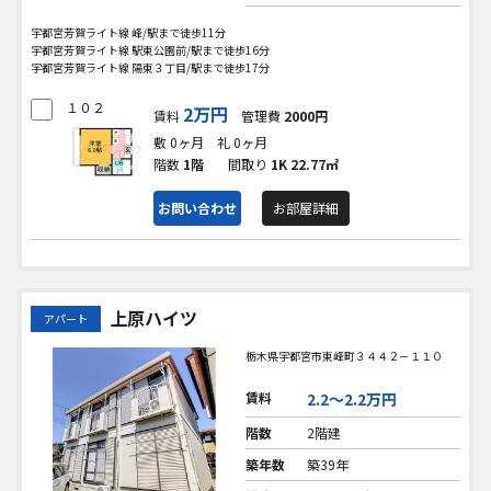
宇都宮芳賀ライト線 峰/駅まで徒歩11分
宇都宮芳賀ライト線 駅東公園前/駅まで徒歩16分
宇都宮芳賀ライト線 陽東３丁目/駅まで徒歩17分
１０２
2万円
賃料
管理費
2000円
敷 0ヶ月
礼 0ヶ月
階数
1階
間取り
1K
22.77㎡
お問い合わせ
お部屋詳細
上原ハイツ
アパート
栃木県宇都宮市東峰町３４４２－１１０
賃料
2.2〜2.2万円
階数
2階建
築年数
築39年