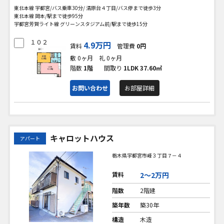
東北本線 宇都宮/バス乗車30分/ 清原台４丁目/バス停まで徒歩3分
東北本線 岡本/駅まで徒歩95分
宇都宮芳賀ライト線 グリーンスタジアム前/駅まで徒歩15分
１０２
4.9万円
賃料
管理費
0円
敷 0ヶ月
礼 0ヶ月
階数
1階
間取り
1LDK
37.60㎡
お問い合わせ
お部屋詳細
キャロットハウス
アパート
栃木県宇都宮市峰３丁目７－４
賃料
2〜2万円
階数
2階建
築年数
築30年
構造
木造