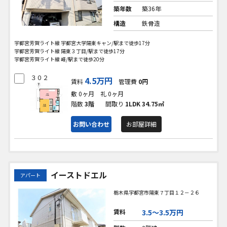
築年数
築36年
構造
鉄骨造
宇都宮芳賀ライト線 宇都宮大学陽東キャン/駅まで徒歩17分
宇都宮芳賀ライト線 陽東３丁目/駅まで徒歩17分
宇都宮芳賀ライト線 峰/駅まで徒歩20分
３０２
4.5万円
賃料
管理費
0円
敷 0ヶ月
礼 0ヶ月
階数
3階
間取り
1LDK
34.75㎡
お問い合わせ
お部屋詳細
イーストドエル
アパート
栃木県宇都宮市陽東７丁目１２－２６
賃料
3.5〜3.5万円