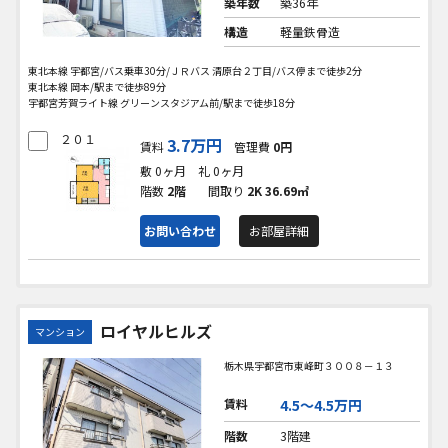
築年数
築36年
構造
軽量鉄骨造
東北本線 宇都宮/バス乗車30分/ＪＲバス 清原台２丁目/バス停まで徒歩2分
東北本線 岡本/駅まで徒歩89分
宇都宮芳賀ライト線 グリーンスタジアム前/駅まで徒歩18分
２０１
3.7万円
賃料
管理費
0円
敷 0ヶ月
礼 0ヶ月
階数
2階
間取り
2K
36.69㎡
お問い合わせ
お部屋詳細
ロイヤルヒルズ
マンション
栃木県宇都宮市東峰町３００８－１３
賃料
4.5〜4.5万円
階数
3階建