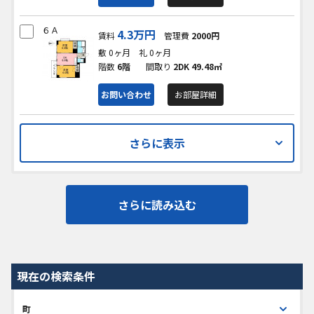
６Ａ
4.3万円
賃料
管理費
2000円
敷 0ヶ月
礼 0ヶ月
階数
6階
間取り
2DK
49.48㎡
お問い合わせ
お部屋詳細
さらに表示
さらに読み込む
現在の検索条件
町