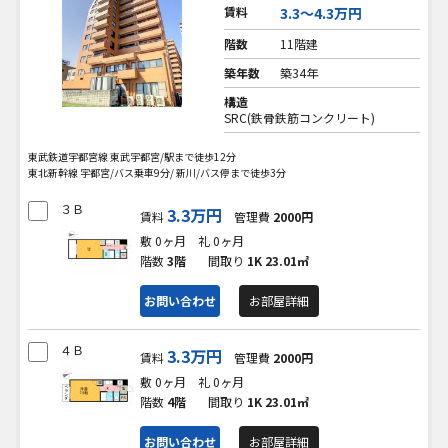
賃料
3.3〜4.3万円
階数
11階建
築年数
築34年
構造
SRC(鉄骨鉄筋コンクリート)
東武鉄道宇都宮線 東武宇都宮/駅まで徒歩12分
東北新幹線 宇都宮/バス乗車9分/ 新川/バス停まで徒歩3分
３Ｂ
3.3万円
賃料
管理費
2000円
敷 0ヶ月
礼 0ヶ月
階数
3階
間取り
1K
23.01㎡
お問い合わせ
お部屋詳細
４Ｂ
3.3万円
賃料
管理費
2000円
敷 0ヶ月
礼 0ヶ月
階数
4階
間取り
1K
23.01㎡
お問い合わせ
お部屋詳細