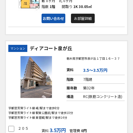
敷 0ヶ月
礼 0ヶ月
階数
1階
間取り
1K
30.05㎡
お問い合わせ
お部屋詳細
ディアコート泉が丘
マンション
栃木県宇都宮市泉が丘１丁目１６－３７
賃料
3.5〜3.5万円
階数
7階建
築年数
築32年
構造
RC(鉄筋コンクリート造)
宇都宮芳賀ライト線 峰/駅まで徒歩8分
宇都宮芳賀ライト線 駅東公園前/駅まで徒歩10分
宇都宮芳賀ライト線 東宿郷/駅まで徒歩14分
２０５
3.5万円
賃料
管理費
0円