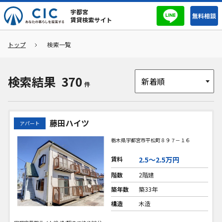
宇都宮
無料相談
賃貸検索サイト
トップ
検索一覧
検索結果
370
件
藤田ハイツ
アパート
栃木県宇都宮市平松町８９７－１６
賃料
2.5〜2.5万円
階数
2階建
築年数
築33年
構造
木造