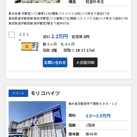
構造
軽量鉄骨造
東北本線 宇都宮/バス乗車11分/関東バス ミツトヨ前/バス停まで徒歩17分
東武鉄道宇都宮線 東武宇都宮/バス乗車27分/関東バス ミツトヨ前/バス停まで徒歩17分
東武鉄道宇都宮線 南宇都宮/駅まで徒歩67分
２０１
2.2万円
賃料
管理費
0円
敷 0ヶ月
礼 0ヶ月
階数
2階
間取り
1K
17.17㎡
お問い合わせ
お部屋詳細
モリコハイツ
アパート
栃木県宇都宮市下栗町６９９－１０
賃料
3.5〜3.5万円
階数
2階建
築年数
築40年