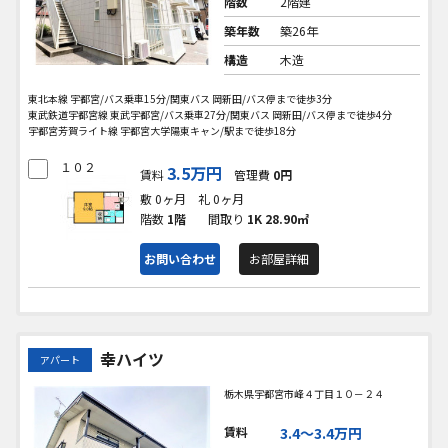
階数
2階建
築年数
築26年
構造
木造
東北本線 宇都宮/バス乗車15分/関東バス 岡新田/バス停まで徒歩3分
東武鉄道宇都宮線 東武宇都宮/バス乗車27分/関東バス 岡新田/バス停まで徒歩4分
宇都宮芳賀ライト線 宇都宮大学陽東キャン/駅まで徒歩18分
１０２
3.5万円
賃料
管理費
0円
敷 0ヶ月
礼 0ヶ月
階数
1階
間取り
1K
28.90㎡
お問い合わせ
お部屋詳細
幸ハイツ
アパート
栃木県宇都宮市峰４丁目１０－２４
賃料
3.4〜3.4万円