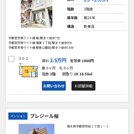
階数
3階建
築年数
築26年
構造
鉄骨造
宇都宮芳賀ライト線 峰/駅まで徒歩7分
宇都宮芳賀ライト線 陽東３丁目/駅まで徒歩9分
宇都宮芳賀ライト線 駅東公園前/駅まで徒歩16分
３０２
2.5万円
賃料
管理費
1000円
敷 0ヶ月
礼 0ヶ月
階数
3階
間取り
1K
16.50㎡
お問い合わせ
お部屋詳細
プレジール桜
マンション
栃木県宇都宮市桜１丁目１－３