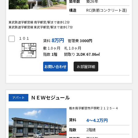
築年数
築26年
構造
RC(鉄筋コンクリート造)
東武鉄道宇都宮線 南宇都宮/駅まで徒歩12分
東武鉄道宇都宮線 東武宇都宮/駅まで徒歩17分
１０１
8万円
賃料
管理費
3000円
敷 1.0ヶ月
礼 1.0ヶ月
階数
1階
間取り
2LDK
67.86㎡
お問い合わせ
お部屋詳細
ＮＥＷセジュール
アパート
栃木県宇都宮市戸祭町２１２５－４
賃料
4〜4.2万円
階数
2階建