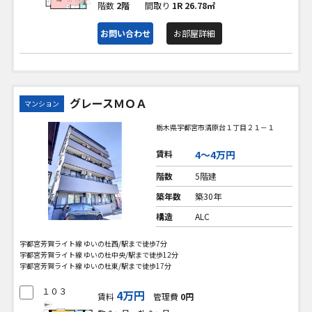
階数
2階
間取り
1R
26.78㎡
お問い合わせ
お部屋詳細
グレースＭＯＡ
マンション
栃木県宇都宮市清原台１丁目２１－１
賃料
4〜4万円
階数
5階建
築年数
築30年
構造
ALC
宇都宮芳賀ライト線 ゆいの杜西/駅まで徒歩7分
宇都宮芳賀ライト線 ゆいの杜中央/駅まで徒歩12分
宇都宮芳賀ライト線 ゆいの杜東/駅まで徒歩17分
１０３
4万円
賃料
管理費
0円