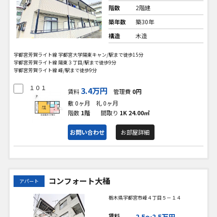
階数
2階建
築年数
築30年
構造
木造
宇都宮芳賀ライト線 宇都宮大学陽東キャン/駅まで徒歩15分
宇都宮芳賀ライト線 陽東３丁目/駅まで徒歩9分
宇都宮芳賀ライト線 峰/駅まで徒歩9分
１０１
3.4万円
賃料
管理費
0円
敷 0ヶ月
礼 0ヶ月
階数
1階
間取り
1K
24.00㎡
お問い合わせ
お部屋詳細
コンフォート大桶
アパート
栃木県宇都宮市峰４丁目５－１４
賃料
2.5〜2.5万円