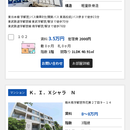
構造
軽量鉄骨造
東北本線 宇都宮/バス乗車8分/関東バス 東高校前/バス停まで徒歩15分
東武鉄道宇都宮線 東武宇都宮/駅まで徒歩70分
東武鉄道宇都宮線 南宇都宮/駅まで徒歩76分
１０２
3.5万円
賃料
管理費
2000円
敷 0ヶ月
礼 0ヶ月
階数
1階
間取り
1LDK
40.91㎡
お問い合わせ
お部屋詳細
Ｋ．Ｉ．Ｘシャラ Ｎ
マンション
栃木県宇都宮市花房２丁目９－１４
賃料
8〜8万円
階数
3階建