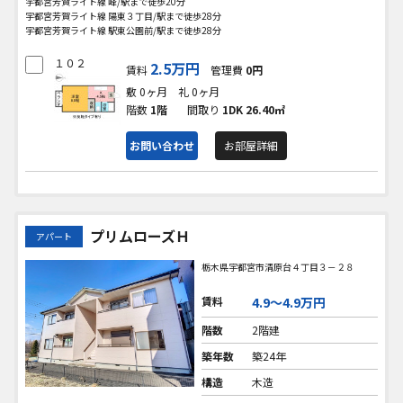
宇都宮芳賀ライト線 峰/駅まで徒歩20分
宇都宮芳賀ライト線 陽東３丁目/駅まで徒歩28分
宇都宮芳賀ライト線 駅東公園前/駅まで徒歩28分
１０２
2.5万円
賃料
管理費
0円
敷 0ヶ月
礼 0ヶ月
階数
1階
間取り
1DK
26.40㎡
お問い合わせ
お部屋詳細
プリムローズＨ
アパート
栃木県宇都宮市清原台４丁目３－２８
賃料
4.9〜4.9万円
階数
2階建
築年数
築24年
構造
木造