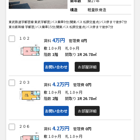
築年数
築27年
構造
軽量鉄骨造
東武鉄道宇都宮線 東武宇都宮/バス乗車9分/関東バス 松原交差点/バス停まで徒歩7分
東北新幹線 宇都宮/バス乗車15分/関東バス 松原交差点/バス停まで徒歩7分
１０２
4万円
賃料
管理費
0円
敷 1.0ヶ月
礼 0ヶ月
階数
1階
間取り
1R
26.78㎡
お問い合わせ
お部屋詳細
２０３
4.2万円
賃料
管理費
0円
敷 1.0ヶ月
礼 1.0ヶ月
階数
2階
間取り
1R
26.78㎡
お問い合わせ
お部屋詳細
２０６
4.2万円
賃料
管理費
0円
敷 1.0ヶ月
礼 1.0ヶ月