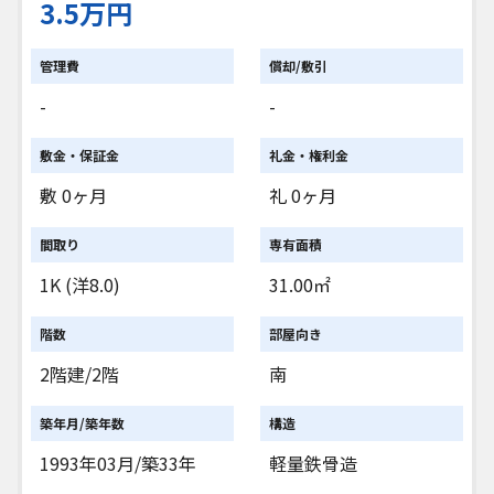
3.5万円
管理費
償却/敷引
-
-
敷金・保証金
礼金・権利金
敷 0ヶ月
礼 0ヶ月
間取り
専有面積
1K (洋8.0)
31.00㎡
階数
部屋向き
2階建/2階
南
築年月/築年数
構造
1993年03月/築33年
軽量鉄骨造