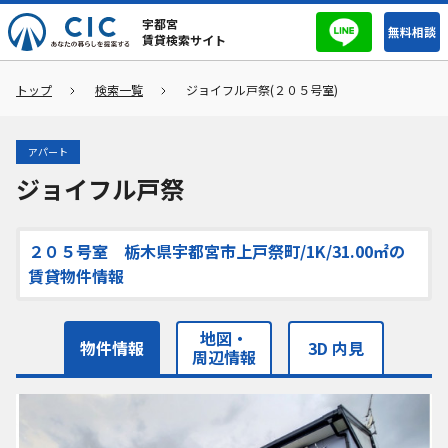
宇都宮
無料相談
賃貸検索サイト
トップ
検索一覧
ジョイフル戸祭(２０５号室)
アパート
ジョイフル戸祭
２０５号室 栃木県宇都宮市上戸祭町/1K/31.00㎡の
賃貸物件情報
地図・
物件情報
3D 内見
周辺情報