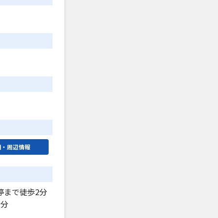
図・周辺情報
停まで徒歩2分
2分