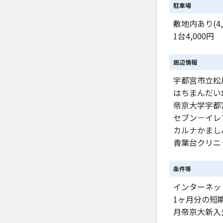
駐車場
敷地内あり(4,
1台4,000円
周辺情報
宇都宮市立松原
はちまんだい幼
帝京大学宇都宮
セブン－イレ
カルナかましん
青葉台クリニッ
条件等
インターネッ
1ヶ月分の短
月帝京大新入