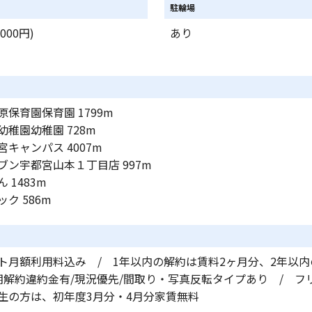
駐輪場
000円)
あり
保育園保育園 1799m
稚園幼稚園 728m
キャンパス 4007m
ブン宇都宮山本１丁目店 997m
 1483m
ク 586m
ト月額利用料込み / 1年以内の解約は賃料2ヶ月分、2年以
期解約違約金有/現況優先/間取り・写真反転タイプあり / フ
生の方は、初年度3月分・4月分家賃無料