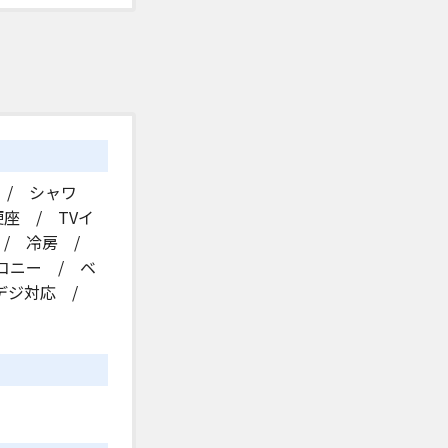
 / シャワ
座 / TVイ
 / 冷房 /
コニー / ベ
地デジ対応 /