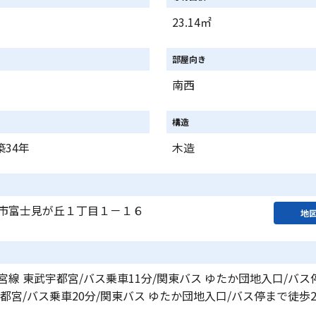
23.14㎡
部屋向き
南西
構造
築34年
木造
市富士見が丘１丁目１－１６
地
宮線 東武宇都宮/バス乗車11分/関東バス ゆたか団地入口/バス
都宮/バス乗車20分/関東バス ゆたか団地入口/バス停まで徒歩