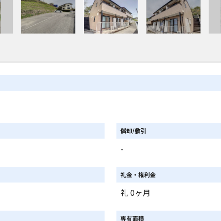
償却/敷引
-
礼金・権利金
礼 0ヶ月
専有面積