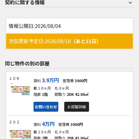
契約に関する情報
情報公開日:2026/08/04
次回更新予定日:2026/08/18
（あと11日）
同じ物件の別の部屋
１０６
3.9万円
賃料
管理費
3000円
敷 1.0ヶ月
礼 0ヶ月
階数
1階
間取り
2DK
42.00㎡
お問い合わせ
お部屋詳細
２０２
4万円
賃料
管理費
3000円
敷 1.0ヶ月
礼 0ヶ月
階数
2階
間取り
2DK
42.00㎡