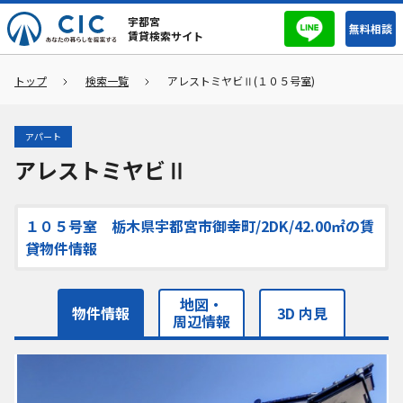
宇都宮
無料相談
賃貸検索サイト
トップ
検索一覧
アレストミヤビⅡ(１０５号室)
アパート
アレストミヤビⅡ
１０５号室 栃木県宇都宮市御幸町/2DK/42.00㎡の賃
貸物件情報
地図・
物件情報
3D 内見
周辺情報