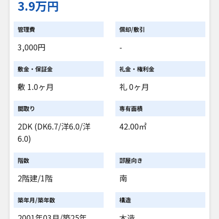
3.9万円
管理費
償却/敷引
3,000円
-
敷金・保証金
礼金・権利金
敷 1.0ヶ月
礼 0ヶ月
間取り
専有面積
2DK (DK6.7/洋6.0/洋
42.00㎡
6.0)
階数
部屋向き
2階建/1階
南
築年月/築年数
構造
2001年03月/築25年
木造