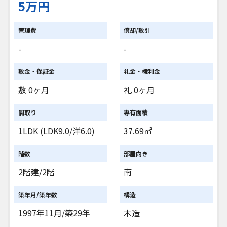
5万円
管理費
償却/敷引
-
-
敷金・保証金
礼金・権利金
敷 0ヶ月
礼 0ヶ月
間取り
専有面積
1LDK (LDK9.0/洋6.0)
37.69㎡
階数
部屋向き
2階建/2階
南
築年月/築年数
構造
1997年11月/築29年
木造