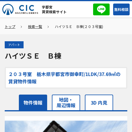
宇都宮
無料相談
賃貸検索サイト
トップ
検索一覧
ハイツＳＥ Ｂ棟(２０３号室)
アパート
ハイツＳＥ Ｂ棟
２０３号室 栃木県宇都宮市御幸町/1LDK/37.69㎡の
賃貸物件情報
地図・
物件情報
3D 内見
周辺情報