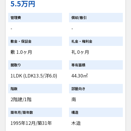
5.5万円
管理費
償却/敷引
-
-
敷金・保証金
礼金・権利金
敷 1.0ヶ月
礼 0ヶ月
間取り
専有面積
1LDK (LDK13.5/洋6.0)
44.30㎡
階数
部屋向き
2階建/1階
南
築年月/築年数
構造
1995年12月/築31年
木造