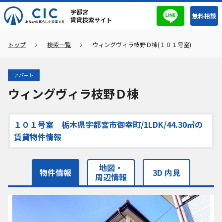
宇都宮
無料相談
賃貸検索サイト
トップ
検索一覧
ウィングヴィラ枝野Ｄ棟(１０１号室)
アパート
ウィングヴィラ枝野Ｄ棟
１０１号室 栃木県宇都宮市御幸町/1LDK/44.30㎡の
賃貸物件情報
地図・
物件情報
3D 内見
周辺情報