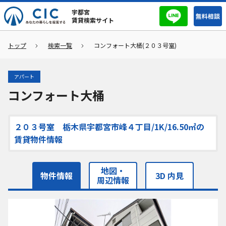
宇都宮
無料相談
賃貸検索サイト
トップ
検索一覧
コンフォート大桶(２０３号室)
アパート
コンフォート大桶
２０３号室 栃木県宇都宮市峰４丁目/1K/16.50㎡の
賃貸物件情報
地図・
物件情報
3D 内見
周辺情報