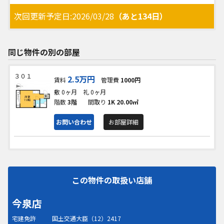
次回更新予定日:2026/03/28
（あと134日）
同じ物件の別の部屋
３０１
2.5万円
賃料
管理費
1000円
敷 0ヶ月
礼 0ヶ月
階数
3階
間取り
1K
20.00㎡
お問い合わせ
お部屋詳細
この物件の取扱い店舗
今泉店
宅建免許
国土交通大臣（12）2417