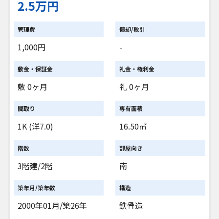
2.5万円
管理費
償却/敷引
1,000円
-
敷金・保証金
礼金・権利金
敷 0ヶ月
礼 0ヶ月
間取り
専有面積
1K (洋7.0)
16.50㎡
階数
部屋向き
3階建/2階
南
築年月/築年数
構造
2000年01月/築26年
鉄骨造