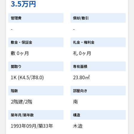
3.5万円
管理費
償却/敷引
-
-
敷金・保証金
礼金・権利金
敷 0ヶ月
礼 0ヶ月
間取り
専有面積
1K (K4.5/洋8.0)
23.80㎡
階数
部屋向き
2階建/2階
南
築年月/築年数
構造
1993年09月/築33年
木造