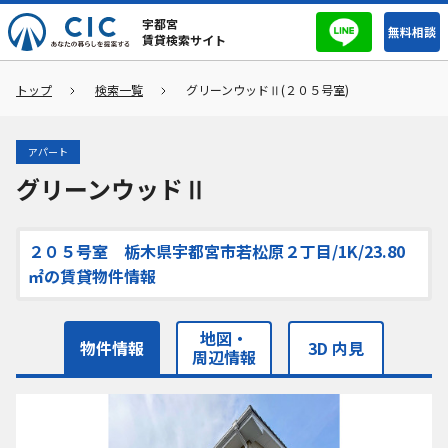
宇都宮
無料相談
賃貸検索サイト
トップ
検索一覧
グリーンウッドⅡ(２０５号室)
アパート
グリーンウッドⅡ
２０５号室 栃木県宇都宮市若松原２丁目/1K/23.80
㎡の賃貸物件情報
地図・
物件情報
3D 内見
周辺情報