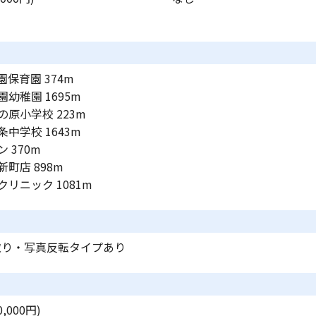
保育園 374m
幼稚園 1695m
原小学校 223m
中学校 1643m
 370m
町店 898m
リニック 1081m
取り・写真反転タイプあり
,000円)