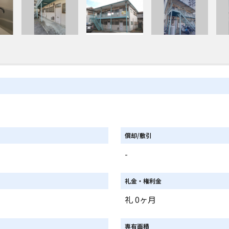
償却/敷引
-
礼金・権利金
礼 0ヶ月
専有面積