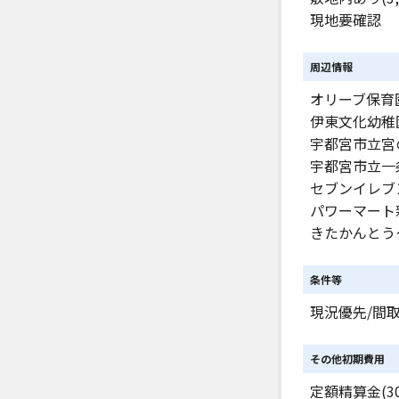
現地要確認
周辺情報
オリーブ保育園
伊東文化幼稚園
宇都宮市立宮の
宇都宮市立一条
セブンイレブン
パワーマート新
きたかんとうク
条件等
現況優先/間
その他初期費用
定額精算金(30