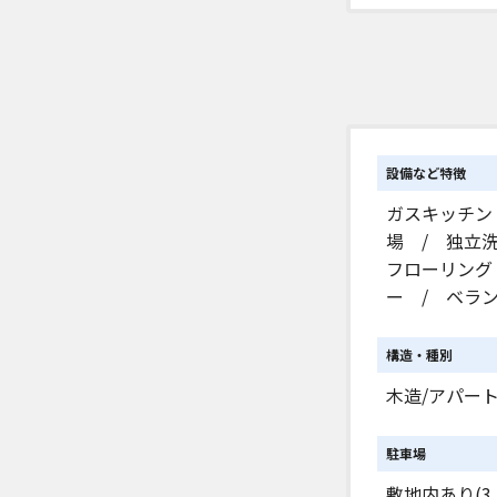
設備など特徴
ガスキッチン
場 / 独立
フローリング
ー / ベラ
構造・種別
木造/アパー
駐車場
敷地内あり(3,