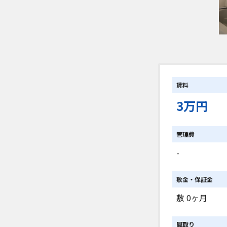
賃料
3万円
管理費
-
敷金・保証金
敷 0ヶ月
間取り