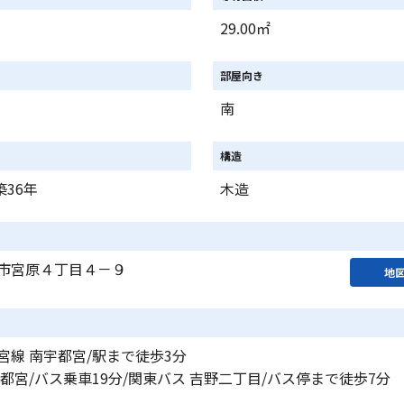
29.00㎡
部屋向き
南
構造
築36年
木造
市宮原４丁目４－９
地
宮線 南宇都宮/駅まで徒歩3分
都宮/バス乗車19分/関東バス 吉野二丁目/バス停まで徒歩7分