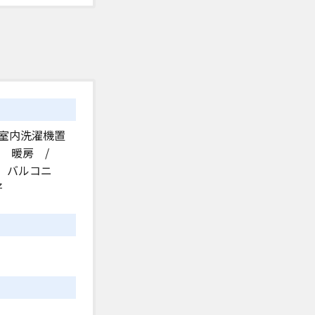
 室内洗濯機置
/ 暖房 /
 バルコニ
好