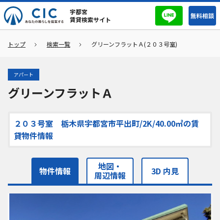
宇都宮
無料相談
賃貸検索サイト
トップ
検索一覧
グリーンフラットＡ(２０３号室)
アパート
グリーンフラットＡ
２０３号室 栃木県宇都宮市平出町/2K/40.00㎡の賃
貸物件情報
地図・
物件情報
3D 内見
周辺情報