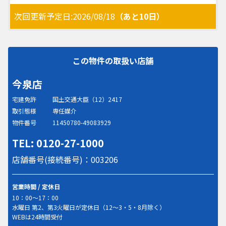
次回更新予定日:2026/08/18
（あと10日）
この物件の取扱い店舗
今泉店
宅建免許
国土交通大臣（12）2417
取引態様
専任媒介
物件番号
11450780-49083929
TEL: 0120-27-1000
店舗番号(接続番号)：003206
営業時間 / 定休日
10：00～17：00
水曜日 第2、第3火曜日が定休日（12～3・5・8月除く）
WEBは24時間受付