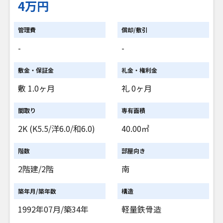
4万円
管理費
償却/敷引
-
-
敷金・保証金
礼金・権利金
敷 1.0ヶ月
礼 0ヶ月
間取り
専有面積
2K (K5.5/洋6.0/和6.0)
40.00㎡
階数
部屋向き
2階建/2階
南
築年月/築年数
構造
1992年07月/築34年
軽量鉄骨造