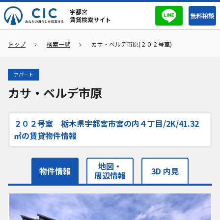
宇都宮
無料相談
賃貸検索サイト
トップ
検索一覧
カサ・ベルデ市原(２０２号室)
アパート
カサ・ベルデ市原
２０２号室 栃木県宇都宮市宮の内４丁目/2K/41.32
㎡の賃貸物件情報
地図・
物件情報
3D 内見
周辺情報