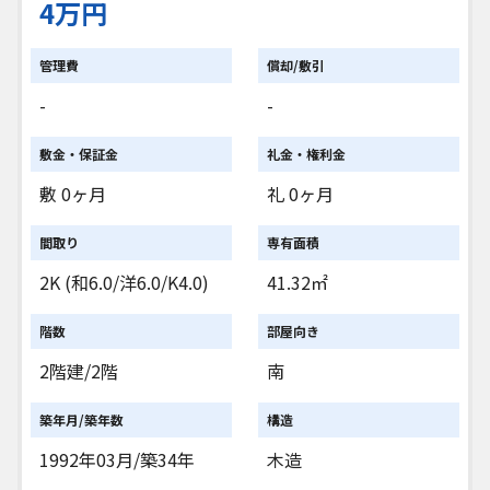
4万円
管理費
償却/敷引
-
-
敷金・保証金
礼金・権利金
敷 0ヶ月
礼 0ヶ月
間取り
専有面積
2K (和6.0/洋6.0/K4.0)
41.32㎡
階数
部屋向き
2階建/2階
南
築年月/築年数
構造
1992年03月/築34年
木造