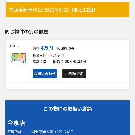
次回更新予定日:2026/08/22
（あと12日）
同じ物件の別の部屋
１０５
4万円
賃料
管理費
0円
敷 0ヶ月
礼 0ヶ月
階数
1階
間取り
2DK
41.32㎡
お問い合わせ
お部屋詳細
この物件の取扱い店舗
今泉店
宅建免許
国土交通大臣（12）2417