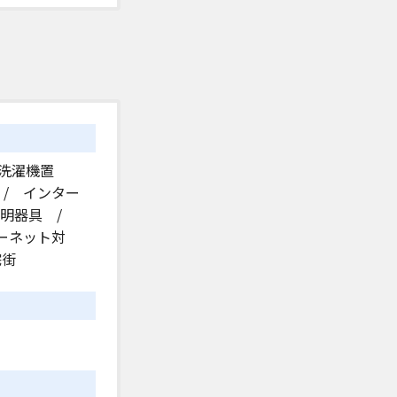
内洗濯機置
 / インター
照明器具 /
ーネット対
宅街