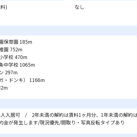
料)
なし
保育園 185m
園 752m
学校 470m
中学校 1065m
 297m
・ドンキ） 1166m
82m
二人入居可 / 2年未満の解約は賃料1ヶ月分、1年未満の解約
約金が発生します/現況優先/間取り・写真反転タイプあり