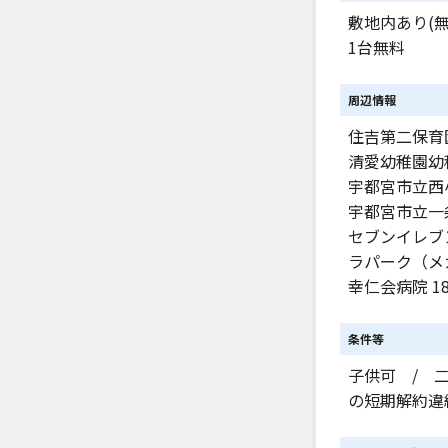
敷地内あり(無
1台無料
周辺情報
住吉第二保育園
清愛幼稚園幼稚
宇都宮市立西小
宇都宮市立一条
セブンイレブン
ラパーク（メガ
幸仁会病院 1
条件等
子供可 / 
の短期解約違