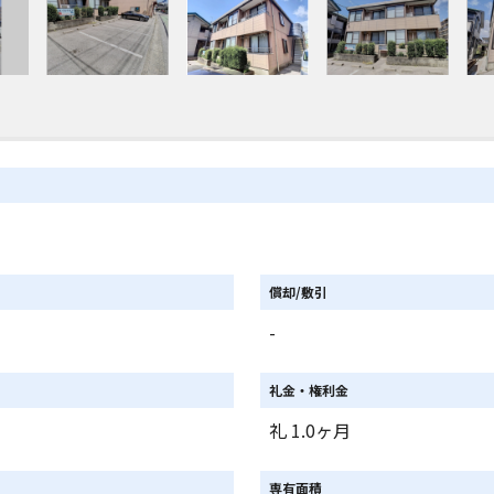
償却/敷引
-
礼金・権利金
礼 1.0ヶ月
専有面積