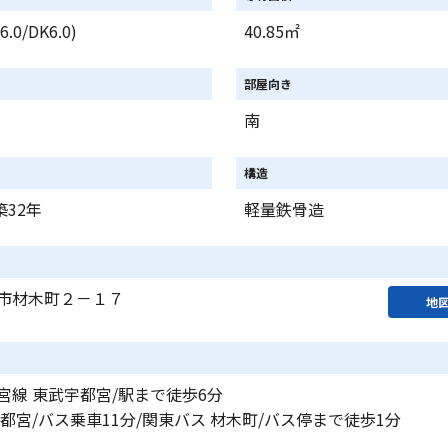
6.0/DK6.0)
40.85㎡
部屋向き
南
構造
築32年
軽量鉄骨造
市材木町２－１７
地
宮線 東武宇都宮/駅まで徒歩6分
都宮/バス乗車11分/関東バス 材木町/バス停まで徒歩1分