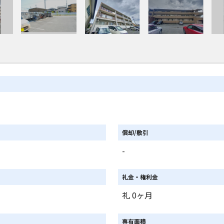
償却/敷引
-
礼金・権利金
礼 0ヶ月
専有面積