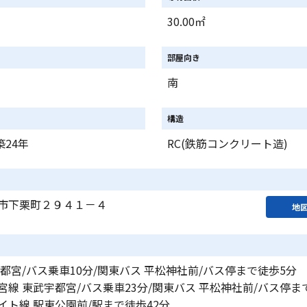
30.00㎡
部屋向き
南
構造
築24年
RC(鉄筋コンクリート造)
市下栗町２９４１－４
地
都宮/バス乗車10分/関東バス 平松神社前/バス停まで徒歩5分
線 東武宇都宮/バス乗車23分/関東バス 平松神社前/バス停ま
イト線 駅東公園前/駅まで徒歩42分