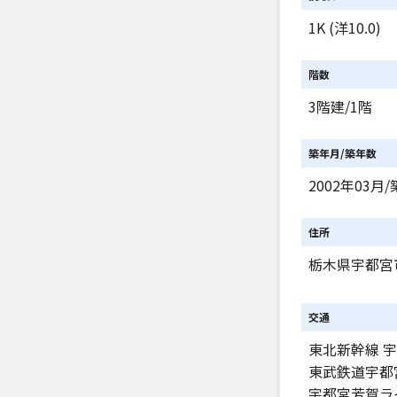
1K (洋10.0)
階数
3階建/1階
築年月/築年数
2002年03月/
住所
栃木県宇都宮
交通
東北新幹線 宇
東武鉄道宇都宮
宇都宮芳賀ラ