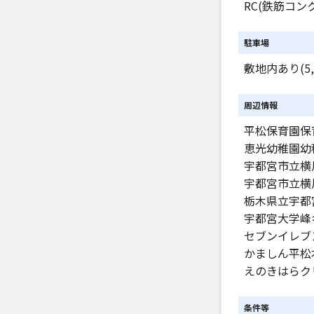
RC(鉄筋コン
駐車場
敷地内あり(5,
周辺情報
平松保育園保育
恵光幼稚園幼稚
宇都宮市立横川
宇都宮市立横川
栃木県立宇都宮
宇都宮大学峰キ
セブンイレブン
かましん平松本
えのきはらクリ
条件等