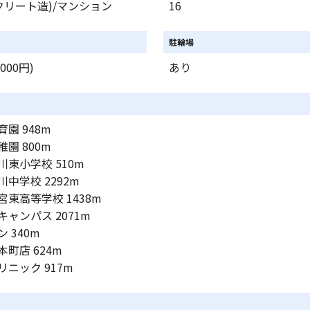
クリート造)/マンション
16
駐輪場
000円)
あり
園 948m
園 800m
東小学校 510m
中学校 2292m
東高等学校 1438m
ャンパス 2071m
 340m
町店 624m
ニック 917m