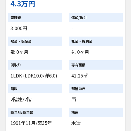
4.3万円
管理費
償却/敷引
3,000円
-
敷金・保証金
礼金・権利金
敷 0ヶ月
礼 0ヶ月
間取り
専有面積
1LDK (LDK10.0/洋6.0)
41.25㎡
階数
部屋向き
2階建/2階
西
築年月/築年数
構造
1991年11月/築35年
木造