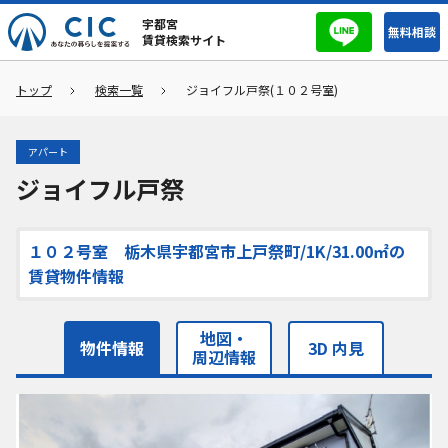
宇都宮
無料相談
賃貸検索サイト
トップ
検索一覧
ジョイフル戸祭(１０２号室)
アパート
ジョイフル戸祭
１０２号室 栃木県宇都宮市上戸祭町/1K/31.00㎡の
賃貸物件情報
地図・
物件情報
3D 内見
周辺情報