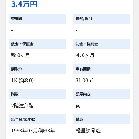
3.4万円
管理費
償却/敷引
-
-
敷金・保証金
礼金・権利金
敷 0ヶ月
礼 0ヶ月
間取り
専有面積
1K (洋8.0)
31.00㎡
階数
部屋向き
2階建/1階
南
築年月/築年数
構造
1993年03月/築33年
軽量鉄骨造