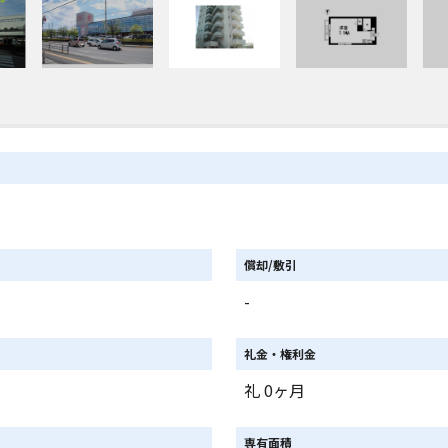
償却/敷引
-
礼金・権利金
礼 0ヶ月
専有面積