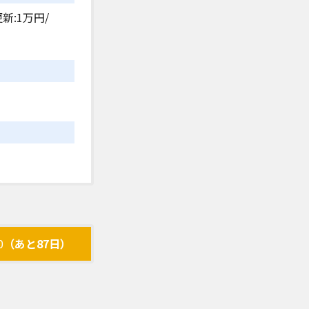
新:1万円/
0
（あと87日）