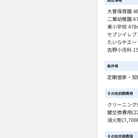
大曽保育園 4
二葉幼稚園 6
東小学校 478
セブンイレブン
たいらやエーリ
吉野小児科 1
条件等
定期借家・契
その他初期費用
クリーニング代(
鍵交換費用(22
消火剤(7,700
その他月額費用