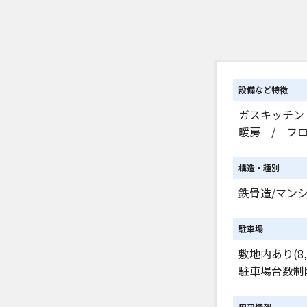
設備など特徴
ガスキッチン
暖房 / フ
構造・種別
鉄骨造/マン
駐車場
敷地内あり(8,
駐車場台数制
周辺情報