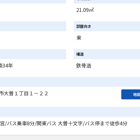
21.09㎡
部屋向き
東
構造
築34年
鉄骨造
市大曽１丁目１－２２
地
宮/バス乗車8分/関東バス 大曽十文字/バス停まで徒歩4分