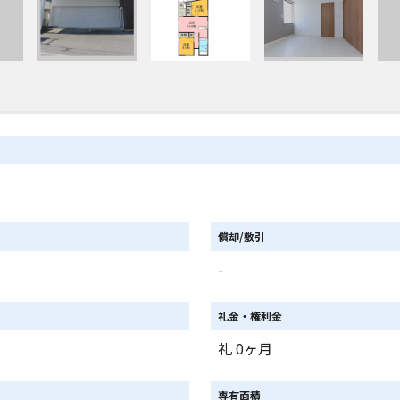
償却/敷引
-
礼金・権利金
礼 0ヶ月
専有面積