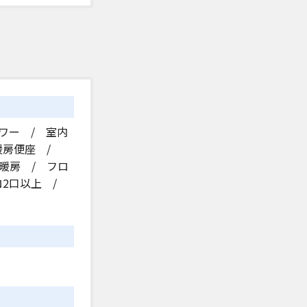
ワー / 室内
暖房便座 /
暖房 / フロ
ロ2口以上 /