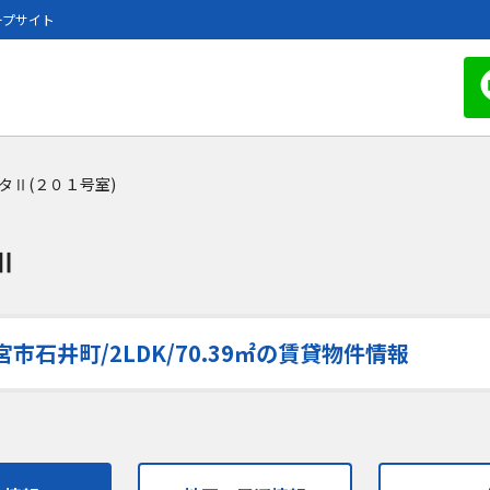
ープサイト
タⅡ(２０１号室)
Ⅱ
石井町/2LDK/70.39㎡の賃貸物件情報