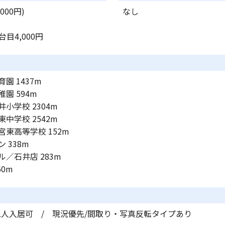
000円)
なし
2台目4,000円
園 1437m
園 594m
小学校 2304m
中学校 2542m
東高等学校 152m
 338m
／石井店 283m
60m
二人入居可 / 現況優先/間取り・写真反転タイプあり