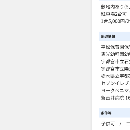
敷地内あり(5,
駐車場2台可
1台5,000円/
周辺情報
平松保育園保育
恵光幼稚園幼稚
宇都宮市立石井
宇都宮市立陽東
栃木県立宇都宮
セブンイレブン
ヨークベニマル
新直井病院 1
条件等
子供可 / 